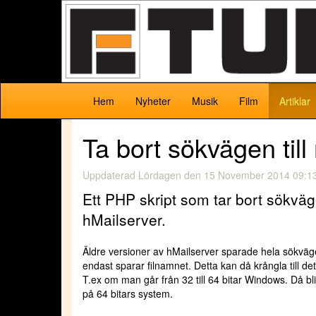
tunisempire.com
(
Hem
Nyheter
Musik
Film
Artiklar
Ta bort sökvägen till
Uppdaterad
Lördagen den 15 November 2014 09:1
Ett PHP skript som tar bort sökväg
hMailserver.
Äldre versioner av hMailserver sparade hela sökväge
endast sparar filnamnet. Detta kan då krångla till de
T.ex om man går från 32 till 64 bitar Windows. Då bl
på 64 bitars system.