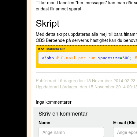
Tittar man i tabellen "hm_messages" kan man där s
endast filnamnet sparat.
Skript
Med detta skript uppdateras alla mejl till bara filnam
OBS Beroende på serverns hastighet kan du behöva b
Kod:
Markera allt
<?php
# E-mail per run
$pagesize
=
500
;
#
Publiserad
Lördagen den 15 November 2014 02:23
Uppdaterad
Lördagen den 15 November 2014 09:1
Inga kommentarer
Skriv en kommentar
Namn
E-mail (Blir