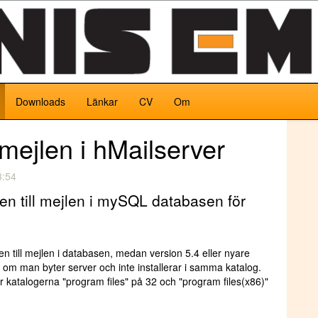
nuvarande)
Downloads
Länkar
CV
Om
 mejlen i hMailserver
3:54
en till mejlen i mySQL databasen för
n till mejlen i databasen, medan version 5.4 eller nyare
t om man byter server och inte installerar i samma katalog.
ir katalogerna "program files" på 32 och "program files(x86)"