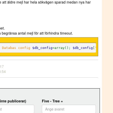
e att äldre mejl har hela sökvägen sparad medan nya har
net.
egränsa antal mejl för att förhindra timeout.
 Databas config
$db_config
=array();
$db_config
[
'host'
] 
:17
3:54
 inte publicerat)
Five - Tree =