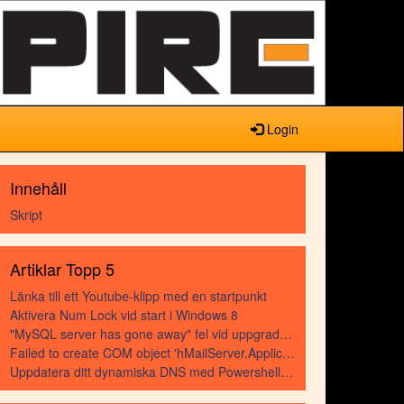
Login
Innehåll
Skript
Artiklar Topp 5
Länka till ett Youtube-klipp med en startpunkt
Aktivera Num Lock vid start i Windows 8
"MySQL server has gone away" fel vid uppgradering till PHP 5.3
Failed to create COM object 'hMailServer.Application'
Uppdatera ditt dynamiska DNS med Powershell-skript