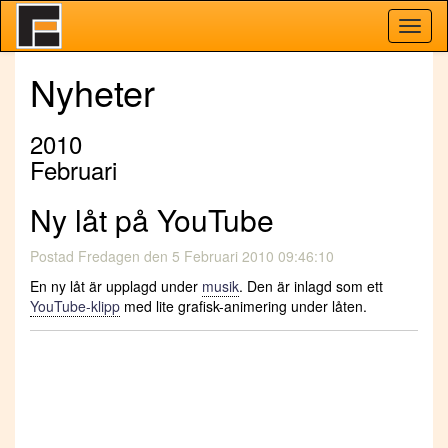
Toggl
navig
Nyheter
2010
Februari
Ny låt på YouTube
Postad
Fredagen den 5 Februari 2010 09:46:10
En ny låt är upplagd under
musik
. Den är inlagd som ett
YouTube-klipp
med lite grafisk-animering under låten.